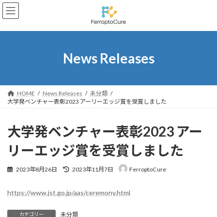
コ
ナ
ン
ビ
テ
ゲ
ン
ー
ツ
シ
へ
ョ
News Releases
ス
ン
キ
に
ッ
移
プ
動
HOME
News Releases
未分類
大学発ベンチャー表彰2023 アーリーエッジ賞を受賞しました
大学発ベンチャー表彰2023 アー
リーエッジ賞を受賞しました
最
2023年8月26日
2023年11月7日
FerroptoCure
終
更
https://www.jst.go.jp/aas/ceremony.html
新
日
時
未分類
カテゴリー