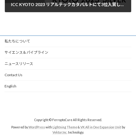
ICC KYOTO 2023 リアルテックカタパルトにて3位入賞しました
2023年9月6日
私たちについて
サイエンス＆パイプライン
ニュースリリース
Contact Us
English
Copyright © FerroptoCure All Rights Reserved.
Powered by
WordPress
with
Lightning Theme
&
VK All in One Expansion Unit
by
Vektor,Inc.
technology.