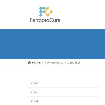
コ
ナ
ン
ビ
テ
ゲ
ン
ー
ツ
シ
へ
ョ
ス
ン
キ
に
ッ
移
プ
動
HOME
News Releases
Deep Tech
2026
2025
2024