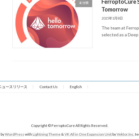
FerroptoCure S
未分類
Tomorrow
2025年1月8日
The team at Ferrop
selected as a Deep
ニュースリリース
Contact Us
English
Copyright © FerroptoCure All Rights Reserved.
 by
WordPress
with
Lightning Theme
&
VK All in One Expansion Unit
by
Vektor,Inc.
te