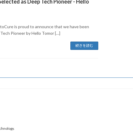
elected as Deep Tech Pioneer - Hello
toCure is proud to announce that we have been
 Tech Pioneer by Hello Tomor […]
続きを読む
chnology.